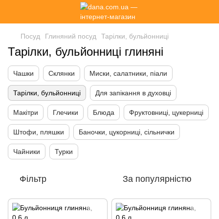
Посуд
Глиняний посуд
Тарілки, бульйонниці
Тарілки, бульйонниці глиняні
Чашки
Склянки
Миски, салатники, піали
Тарілки, бульйонниці
Для запікання в духовці
Макітри
Глечики
Блюда
Фруктовниці, цукерниці
Штофи, пляшки
Баночки, цукорниці, сільнички
Чайники
Турки
Фільтр
За популярністю